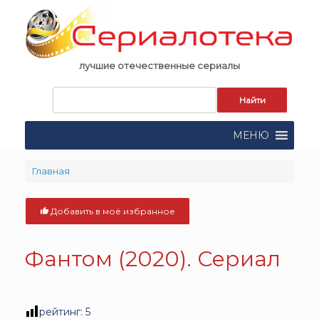
Skip
to
content
лучшие отечественные сериалы
Запрос
для
поиска:
МЕНЮ
Главная
Добавить в моё избранное
Фантом (2020). Сериал
рейтинг:
5