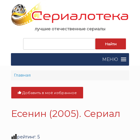
Skip
to
content
лучшие отечественные сериалы
Запрос
для
поиска:
МЕНЮ
Главная
Добавить в моё избранное
Есенин (2005). Сериал
рейтинг:
5