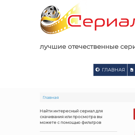
Skip
to
content
лучшие отечественные сер
ГЛАВНАЯ
Главная
Найти интересный сериал для
скачивания или просмотра вы
можете с помощью фильтров