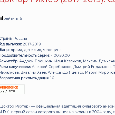
рейтинг:
5
Страна:
Россия
Год выпуска:
2017-2019
Жанр:
драма, детектив, медицина
Продолжительность серии:
~ 00:50:00
Режиссёр:
Андрей Прошкин, Илья Казанков, Максим Демчен
Роли озвучивали:
Алексей Серебряков, Дмитрий Ендальцев, 
Михалкова, Виталий Хаев, Александр Яценко, Мария Миронова,
Возрастная рекомендация:
16+
«Доктор Рихтер» — официальная адаптация культового америк
M.D.»), первый сезон которого вышел на экраны в 2004 году, 