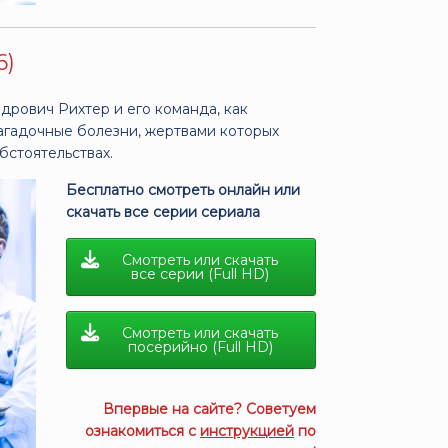
6)
дрович Рихтер и его команда, как
агадочные болезни, жертвами которых
бстоятельствах.
Бесплатно смотреть онлайн или
скачать все серии сериала
Смотреть или скачать
все серии (Full HD)
Смотреть или скачать
посерийно (Full HD)
Впервые на сайте? Советуем
ознакомиться с
инструкцией
по