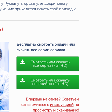
огу Руслану Егоршину, эндокринологу
 из них приходится искать свой подход к
4)
Бесплатно смотреть онлайн или
скачать все серии сериала
Смотреть или скачать
все серии (Full HD)
Смотреть или скачать
посерийно (Full HD)
Впервые на сайте? Советуем
ознакомиться с
инструкцией
по
просмотру и скачиванию!