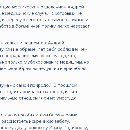
о-диагностическим отделением Андрей
е медицинские случаи, с которыми не
а, интересуют его только самые сложные и
абота в больничной поликлинике навевает
м коллег и пациентов: Андрей
тву. Он не обременяет себя соблюдением
и сострадание ему вовсе чуждо, что,
ь не только глубокое знание медицины, но
нем своеобразная дедукция и врачебная
азума - с самой природой. В прошлом
 ходить, опираясь на трость, и пить
альные отношения он не умеет, да,
 становятся объектами бесконечных
о рассмотреть искреннюю заботу.
учшему другу, онкологу Ивану Родионову,