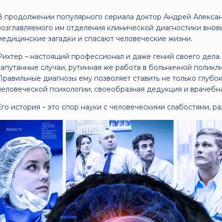
В продолжении популярного сериала доктор Андрей Алексан
возглавляемого им отделения клинической диагностики внов
медицинские загадки и спасают человеческие жизни.
Рихтер – настоящий профессионал и даже гений своего дела.
запутанные случаи, рутинная же работа в больничной поликли
Правильные диагнозы ему позволяет ставить не только глубо
человеческой психологии, своеобразная дедукция и врачебн
Его история – это спор науки с человеческими слабостями, ра