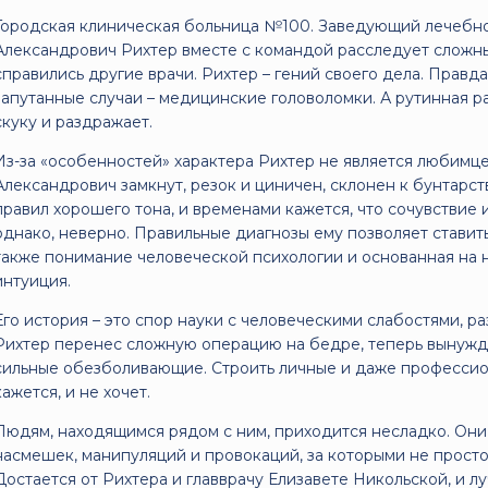
Городская клиническая больница №100. Заведующий лечебн
Александрович Рихтер вместе с командой расследует сложны
справились другие врачи. Рихтер – гений своего дела. Правд
запутанные случаи – медицинские головоломки. А рутинная р
скуку и раздражает.
Из-за «особенностей» характера Рихтер не является любимце
Александрович замкнут, резок и циничен, склонен к бунтарс
правил хорошего тона, и временами кажется, что сочувствие 
однако, неверно. Правильные диагнозы ему позволяет ставит
также понимание человеческой психологии и основанная на 
интуиция.
Его история – это спор науки с человеческими слабостями, р
Рихтер перенес сложную операцию на бедре, теперь вынужден
сильные обезболивающие. Строить личные и даже профессион
кажется, и не хочет.
Людям, находящимся рядом с ним, приходится несладко. Они
насмешек, манипуляций и провокаций, за которыми не прост
Достается от Рихтера и главврачу Елизавете Никольской, и л