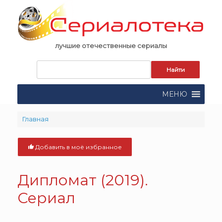
Skip
to
content
лучшие отечественные сериалы
Запрос
для
поиска:
МЕНЮ
Главная
Добавить в моё избранное
Дипломат (2019).
Сериал