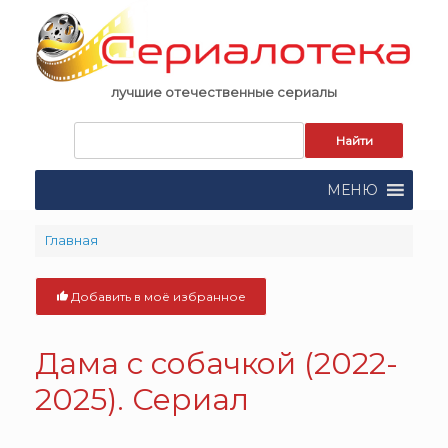
Skip
to
content
лучшие отечественные сериалы
Запрос
для
поиска:
МЕНЮ
Главная
Добавить в моё избранное
Дама с собачкой (2022-
2025). Сериал