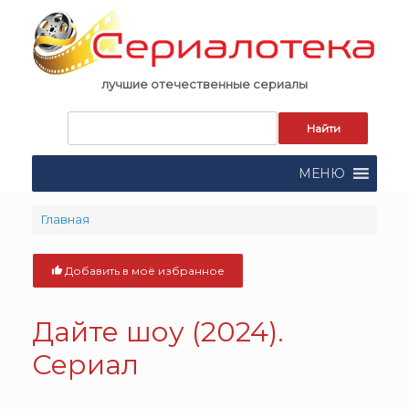
Skip
to
content
лучшие отечественные сериалы
Запрос
для
поиска:
МЕНЮ
Главная
Добавить в моё избранное
Дайте шоу (2024).
Сериал