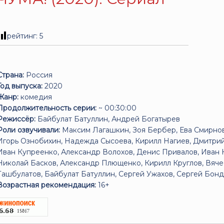
рейтинг:
5
Страна:
Россия
Год выпуска:
2020
Жанр:
комедия
Продолжительность серии:
~ 00:30:00
Режиссёр:
Байбулат Батуллин, Андрей Богатырев
Роли озвучивали:
Максим Лагашкин, Зоя Бербер, Ева Смирнов
Игорь Ознобихин, Надежда Сысоева, Кирилл Нагиев, Дмитрий
Иван Купреенко, Александр Волохов, Денис Привалов, Иван 
Николай Басков, Александр Плющенко, Кирилл Круглов, Вяче
Ташбулатов, Байбулат Батуллин, Сергей Ужахов, Сергей Бон
Возрастная рекомендация:
16+