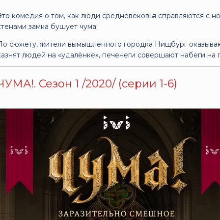
Это комедия о том, как люди средневековья справляются с н
стенами замка бушует чума.
По сюжету, жители вымышленного городка Нищбург оказывают
казнят людей на «удалёнке», печенеги совершают набеги на г
ЧУМА!. Сезон 1 /2020/ (серии 1-6)