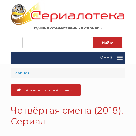
Skip
to
content
лучшие отечественные сериалы
Запрос
для
поиска:
МЕНЮ
Главная
Добавить в моё избранное
Четвёртая смена (2018).
Сериал