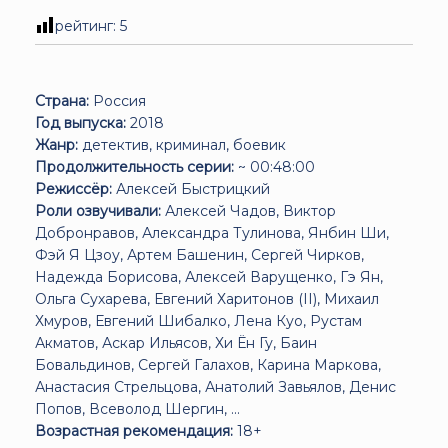
рейтинг:
5
Страна:
Россия
Год выпуска:
2018
Жанр:
детектив, криминал, боевик
Продолжительность серии:
~ 00:48:00
Режиссёр:
Алексей Быстрицкий
Роли озвучивали:
Алексей Чадов, Виктор
Добронравов, Александра Тулинова, Янбин Ши,
Фэй Я Цзоу, Артем Башенин, Сергей Чирков,
Надежда Борисова, Алексей Варущенко, Гэ Ян,
Ольга Сухарева, Евгений Харитонов (II), Михаил
Хмуров, Евгений Шибалко, Лена Куо, Рустам
Акматов, Аскар Ильясов, Хи Ён Гу, Баин
Бовальдинов, Сергей Галахов, Карина Маркова,
Анастасия Стрельцова, Анатолий Завьялов, Денис
Попов, Всеволод Шергин, ...
Возрастная рекомендация:
18+