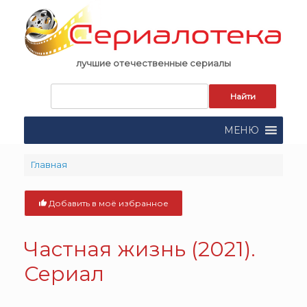
Skip
to
content
лучшие отечественные сериалы
Запрос
для
поиска:
МЕНЮ
Главная
Добавить в моё избранное
Частная жизнь (2021).
Сериал