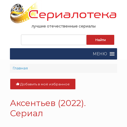
Skip
to
content
лучшие отечественные сериалы
Запрос
для
поиска:
МЕНЮ
Главная
Добавить в моё избранное
Аксентьев
(2022).
Сериал