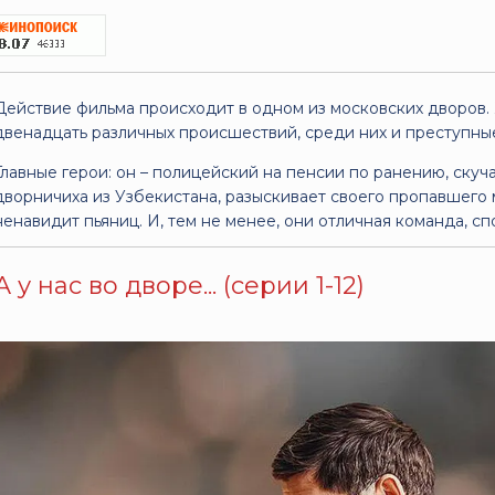
Действие фильма происходит в одном из московских дворов.
двенадцать различных происшествий, среди них и преступны
Главные герои: он – полицейский на пенсии по ранению, скуча
дворничиха из Узбекистана, разыскивает своего пропавшего 
ненавидит пьяниц. И, тем не менее, они отличная команда, с
А у нас во дворе... (серии 1-12)