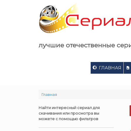
Skip
to
content
лучшие отечественные сер
ГЛАВНАЯ
Главная
Найти интересный сериал для
скачивания или просмотра вы
можете с помощью фильтров