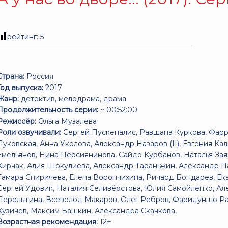
рейтинг:
5
Страна:
Россия
Год выпуска:
2017
Жанр:
детектив, мелодрама, драма
Продолжительность серии:
~ 00:52:00
Режиссёр:
Ольга Музалева
Роли озвучивали:
Сергей Пускепалис, Равшана Куркова, Фарр
Луковская, Анна Уколова, Александр Назаров (II), Евгения Ка
Емельянов, Нина Персиянинова, Сайдо Курбанов, Наталья Зая
Кирчак, Алия Шокулиева, Александр Тараньжин, Александр 
Тамара Спиричева, Елена Ворончихина, Ричард Бондарев, Ек
Сергей Удовик, Наталия Селивёрстова, Юлия Самойленко, Ал
Перелыгина, Всеволод Макаров, Олег Ребров, Фаридуншо Ра
Кузичев, Максим Башкин, Александра Скачкова,
Возрастная рекомендация:
12+