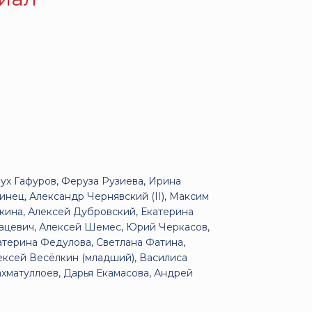
ух Гафуров, Феруза Рузиева, Ирина
линец, Александр Чернявский (II), Максим
кина, Алексей Дубровский, Екатерина
Пацевич, Алексей Шемес, Юрий Черкасов,
атерина Федулова, Светлана Фатина,
ексей Весёлкин (младший), Василиса
хматуллоев, Дарья Екамасова, Андрей