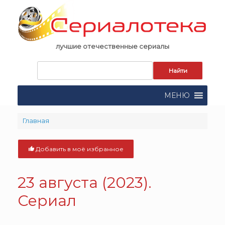
Skip
to
content
лучшие отечественные сериалы
Запрос
для
поиска:
МЕНЮ
Главная
Добавить в моё избранное
23 августа (2023).
Сериал