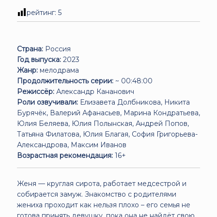
рейтинг:
5
Страна:
Россия
Год выпуска:
2023
Жанр:
мелодрама
Продолжительность серии:
~ 00:48:00
Режиссёр:
Александр Кананович
Роли озвучивали:
Елизавета Долбникова, Никита
Бурячёк, Валерий Афанасьев, Марина Кондратьева,
Юлия Беляева, Юлия Полынская, Андрей Попов,
Татьяна Филатова, Юлия Благая, София Григорьева-
Александрова, Максим Иванов
Возрастная рекомендация:
16+
Женя — круглая сирота, работает медсестрой и
собирается замуж. Знакомство с родителями
жениха проходит как нельзя плохо – его семья не
готова принять девушку, пока она не найдёт свою